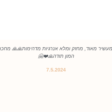
מעשיר מאוד, מחזק ומלא אנרגיות מדהימות🙏🙏 מחכ
המון תודה🙏❤️🤗
7.5.2024