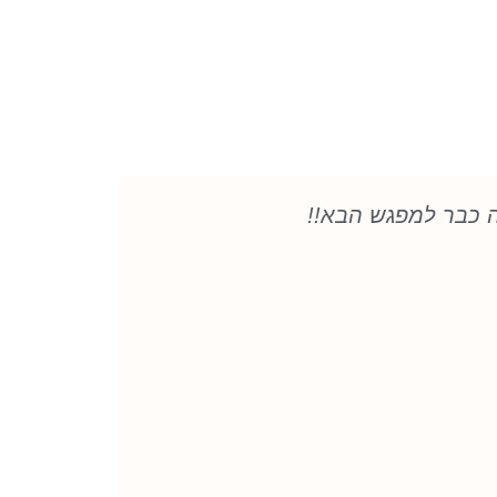
ה כבר למפגש הבא!!
אביגיל: וואוו... מסר מקס
❤️