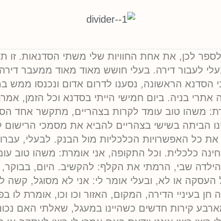
י לספר לכן, את אחת החוויות שלי משתי הסדנאות. זו 
לי לעבור דירה. בעלי חושש מאוד מאוד ממעבר דירה 
פני הסדנא הראשונה, נסענו לדרום אדום ונכנסו ממש 
 אתרי בניה. ביום חמישי הייתי בסדנא וכל הזמן, אמר
רת: משהו טוב עומד לקרות בצהריים, מתקשר אחד הס
ינו הביתה בשישי בצהריים להביא את מסמכי הרישום ל
 את כל האפשרויות הכלכליות מול הבנק. לבעלי, עברו
נה כלכלית. וכל התקופה, אני אומרת: משהו טוב עומ
לדה שבי, הרמתי את הקלף: להקשיב. היום, בבוקר, ז
סקה או לא, ובעלי אומר לי: אני לא מסוגל, קשה לי מ
ן בעיניי הדירה, המקום, האזור וכו וכו, אומרת לו בפ
ארבע קירות חדשים כשהיינו במעגל, שאלתי האם נכו